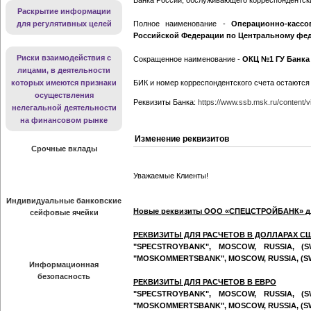
Банка России, обслуживающего корреспондентски
Раскрытие информации
для регулятивных целей
Полное наименование -
Операционно-касс
Российской Федерации по Центральному фед
Риски взаимодействия с
Сокращенное наименование -
ОКЦ №1 ГУ Банка
лицами, в деятельности
которых имеются признаки
БИК и номер корреспондентского счета остаются
осуществления
Реквизиты Банка:
https://www.ssb.msk.ru/content/v
нелегальной деятельности
на финансовом рынке
Изменение реквизитов
Срочные вклады
Аренда ИБС
Уважаемые Клиенты!
Индивидуальные банковские
Новые реквизиты ООО «СПЕЦСТРОЙБАНК» для
сейфовые ячейки
РЕКВИЗИТЫ ДЛЯ РАСЧЕТОВ В ДОЛЛАРАХ С
Для клиентов
"SPECSTROYBANK", MOSCOW, RUSSIA, (SW
"MOSKOMMERTSBANK", MOSCOW, RUSSIA, (SW
Информационная
безопасность
РЕКВИЗИТЫ ДЛЯ РАСЧЕТОВ В ЕВРО
"SPECSTROYBANK", MOSCOW, RUSSIA, (SW
Регистрация прав
"MOSKOMMERTSBANK", MOSCOW, RUSSIA, (SW