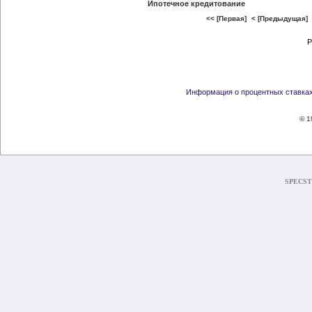
Ипотечное кредитование
<< [Первая]
< [Предыдущая]
Р
Главная
О Банке
Услуги
Тарифы
Информация о процентных ставках
© 
SPECST
Континент - золотодобывающая компан
Металлопрока